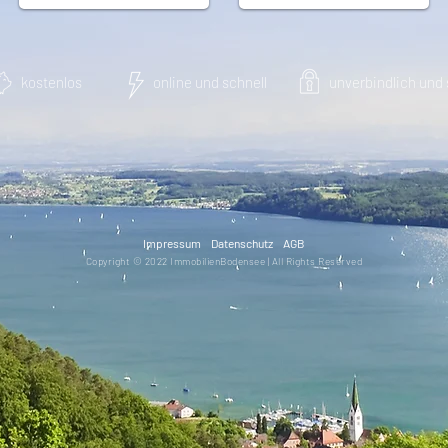
kostenlos
online und schnell
unverbindlich und 
Impressum
Datenschutz
AGB
Copyright © 2022 ImmobilienBodensee | All Rights Reserved