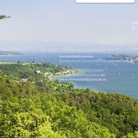
I
mmobilienBodensee
Bankfachwirt Gerhard Hammer und Team e. K.
Burgstraße 35 | 78224 Singen
info@immobilienbodensee.
eu
www.immobilienbodensee.eu